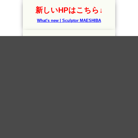
新しいHPはこちら↓
What's new | Sculptor MAESHIBA
公益社団法人日展（第３科彫刻） 会員
公益社団法人日本彫刻会 運営委委員
白日会彫刻部 会員／白日会関西支部副支部長
美術解剖学会 幹事
美術科教育学会 会員
大学美術教育学会 会員（元・総務局理事）
アカデミック造形研究プロジェクト 理事長
国立大学法人兵庫教育大学大学院研究科 教授
同大学大学院連合博士課程 教授（マル合取得）
京都芸術大学 非常勤講師 （美術解剖学・特講）
より詳しい情報→前芝武史Profileへ
彫塑 （人体塑造）