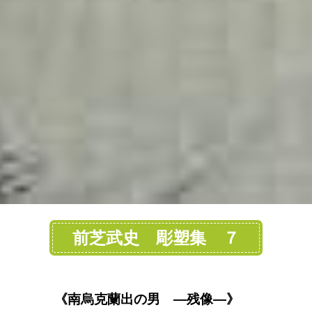
前芝武史 彫塑集 ７
《南烏克蘭出の男 ―残像―》