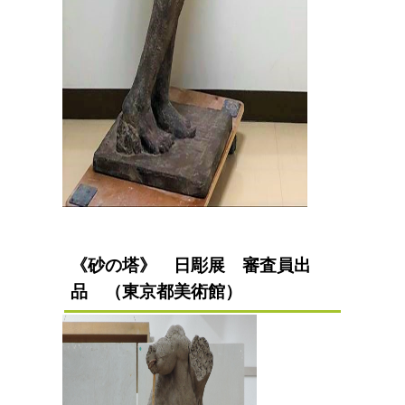
《砂の塔》 日彫展 審査員出
品 （東京都美術館）