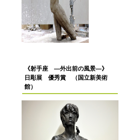
《射手座 ―外出前の風景―》
日彫展 優秀賞 （国立新美術
館）