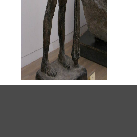
前芝武史 彫塑集 ６