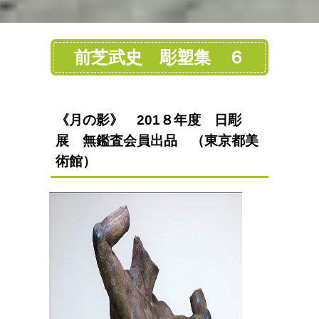
前芝武史 彫塑集 ６
《月の影》 201８年度 日彫
展 無鑑査会員出品 （東京都美
術館）