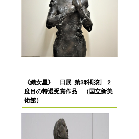
《織女星》 日展 第3科彫刻 2
度目の特選受賞作品 （国立新美
術館）