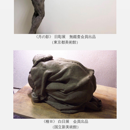
《月の影》 日彫展 無鑑査会員出品
（東京都美術館）
《種Ⅲ》 白日展 会員出品
（国立新美術館）