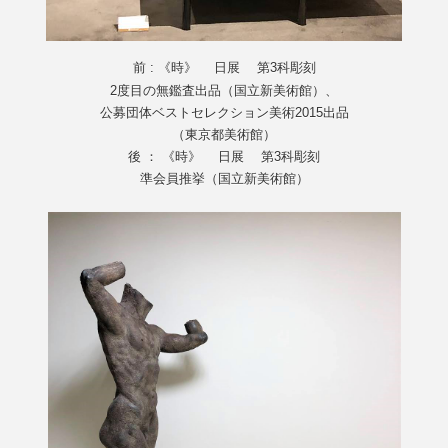
前 : 《時》 日展 第3科彫刻
2度目の無鑑査出品（国立新美術館）、
公募団体ベストセレクション美術2015出品
（東京都美術館）
後 ： 《時》 日展 第3科彫刻
準会員推挙（国立新美術館）