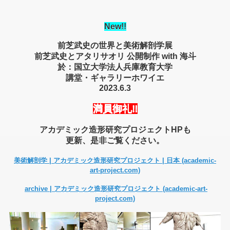
New
!!
前芝武史の世界と美術解剖学展
前芝武史とアタリサオリ 公開制作
with
海斗
於：国立大学法人兵庫教育大学
講堂・ギャラリーホワイエ
2023.6.3
満員御礼‼
アカデミック造形研究プロジェクトHPも
更新、
是非ご覧ください。
美術解剖学 | アカデミック造形研究プロジェクト | 日本 (academic-
art-project.com)
archive | アカデミック造形研究プロジェクト (academic-art-
project.com)