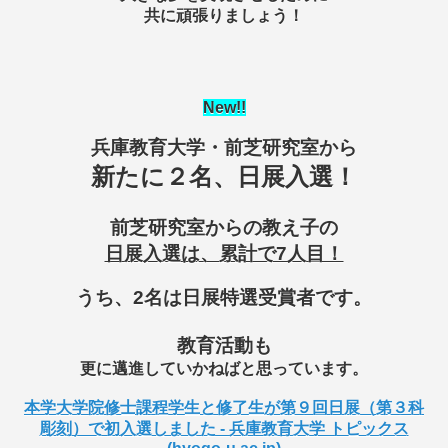
共に頑張りましょう！
New
!!
兵庫教育大学・前芝研究室から
新たに２名、日展入選！
前芝研究室からの教え子の
日展入選は、累計で7人目！
うち、2名は日展特選受賞者です。
教育活動も
更に邁進していかねばと思っています。
本学大学院修士課程学生と修了生が第９回日展（第３科
彫刻）で初入選しました - 兵庫教育大学 トピックス