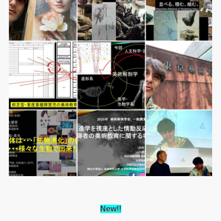
New
!!