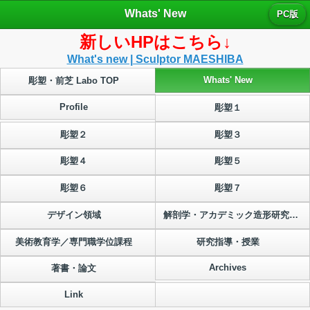
Whats' New
PC版
新しいHPはこちら↓
What's new | Sculptor MAESHIBA
Whats' New
彫塑・前芝 Labo TOP
Profile
彫塑１
彫塑２
彫塑３
彫塑４
彫塑５
彫塑６
彫塑７
デザイン領域
解剖学・アカデミック造形研究プロジェクト
美術教育学／専門職学位課程
研究指導・授業
Archives
著書・論文
Link