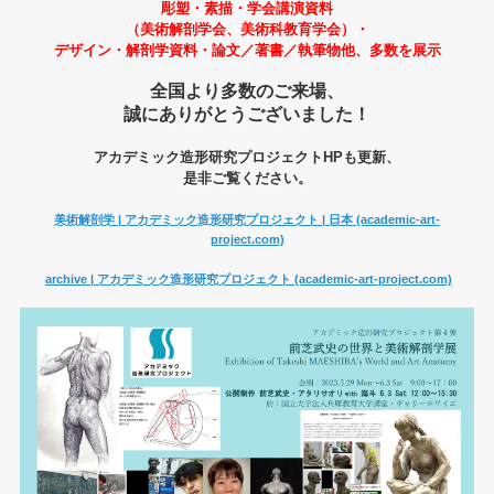
彫塑・素描・
学会講演資料
（美術解剖学会、美術科教育学会）・
デザイン・解剖学資料・論文／著書／執筆物他、多数を展示
全国より多数のご来場、
誠にありがとうございました！
アカデミック造形研究プロジェクトHPも更新、
是非ご覧ください。
美術解剖学 | アカデミック造形研究プロジェクト | 日本 (academic-art-
project.com)
archive | アカデミック造形研究プロジェクト (academic-art-project.com)