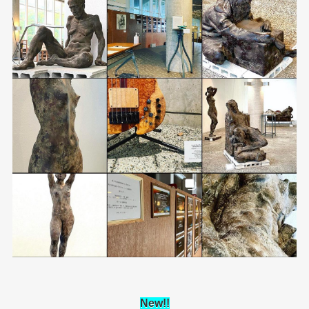
New
!!