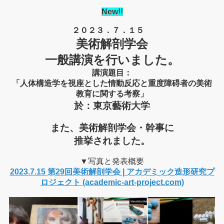
New
!!
２０２３．７．１５
美術解剖学会
一般講演を行いました。
講演題目：
「人体構造学を視座とした情動反応と重度障碍者の美術
教育に関する考察」
於：東京藝術大学
また、美術解剖学会・幹事に
推挙されました。
▼写真と発表概要
2023.7.15 第29回美術解剖学会 | アカデミック造形研究プ
ロジェクト (academic-art-project.com)