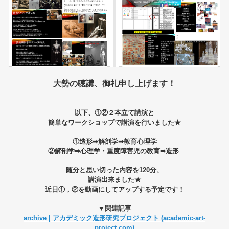
大勢の聴講、御礼申し上げます！
以下、①②２本立て講演と
簡単なワークショップで講演を行いました★
①造形➡解剖学➡教育心理学
②解剖学➡心理学・重度障害児の教育➡造形
随分と思い切った内容を120分、
講演出来ました★
近日①，②を動画にしてアップする予定です！
▼関連記事
archive | アカデミック造形研究プロジェクト (academic-art-
project.com)